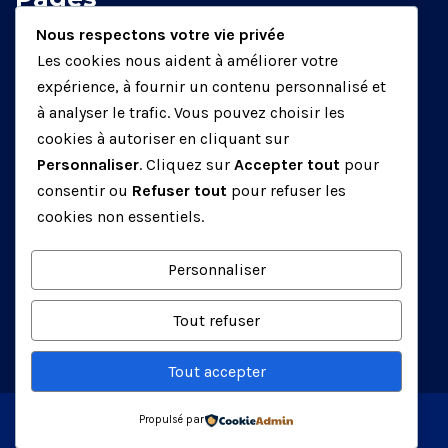
Nous respectons votre vie privée
Home
Les cookies nous aident à améliorer votre
About us
expérience, à fournir un contenu personnalisé et
à analyser le trafic. Vous pouvez choisir les
Our Services
cookies à autoriser en cliquant sur
Our Team
Personnaliser
. Cliquez sur
Accepter tout
pour
Blog Posts
consentir ou
Refuser tout
pour refuser les
cookies non essentiels.
Our History
Contact us
Personnaliser
Tout refuser
Tout accepter
Propulsé par
Copyright © 2024 by - Geoport